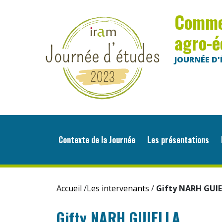
Commen
agro-é
JOURNÉE D'É
Contexte de la Journée
Les présentations
L
Accueil
/
Les intervenants
/
Gifty NARH GUI
Gifty NARH GUIELLA