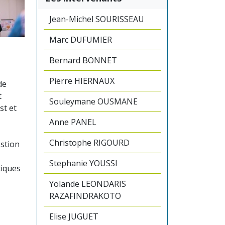
Jean-Michel SOURISSEAU
Marc DUFUMIER
Bernard BONNET
Pierre HIERNAUX
de
t
Souleymane OUSMANE
st et
Anne PANEL
Christophe RIGOURD
estion
Stephanie YOUSSI
tiques
Yolande LEONDARIS
RAZAFINDRAKOTO
Elise JUGUET