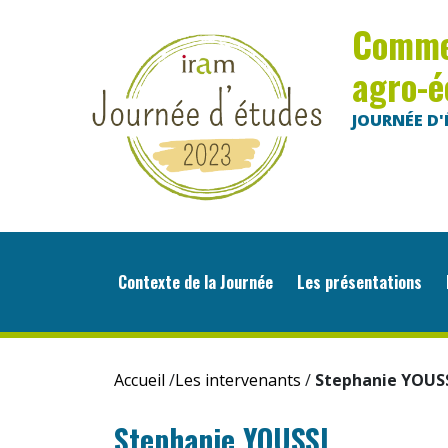
Commen
agro-é
JOURNÉE D'É
Contexte de la Journée
Les présentations
L
Accueil
/
Les intervenants
/
Stephanie YOUS
Stephanie YOUSSI