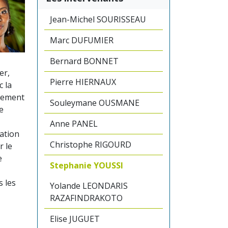
Jean-Michel SOURISSEAU
Marc DUFUMIER
Bernard BONNET
er,
Pierre HIERNAUX
c la
èrement
Souleymane OUSMANE
e
Anne PANEL
ation
Christophe RIGOURD
r le
e
Stephanie YOUSSI
s les
Yolande LEONDARIS
RAZAFINDRAKOTO
Elise JUGUET