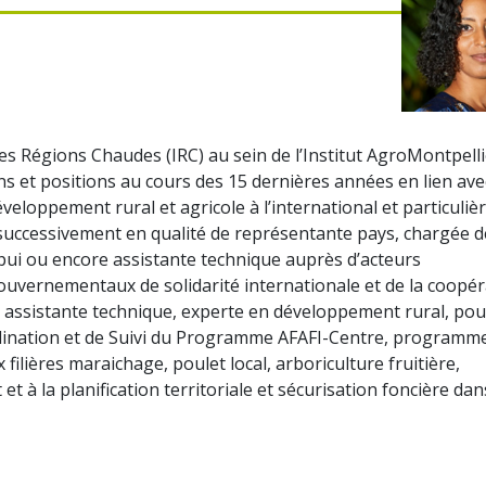
es Régions Chaudes (IRC) au sein de l’Institut AgroMontpelli
s et positions au cours des 15 dernières années en lien ave
veloppement rural et agricole à l’international et particuli
ue successivement en qualité de représentante pays, chargée d
ppui ou encore assistante technique auprès d’acteurs
uvernementaux de solidarité internationale et de la coopér
t assistante technique, experte en développement rural, pou
rdination et de Suivi du Programme AFAFI-Centre, programm
ilières maraichage, poulet local, arboriculture fruitière,
ait et à la planification territoriale et sécurisation foncière dan